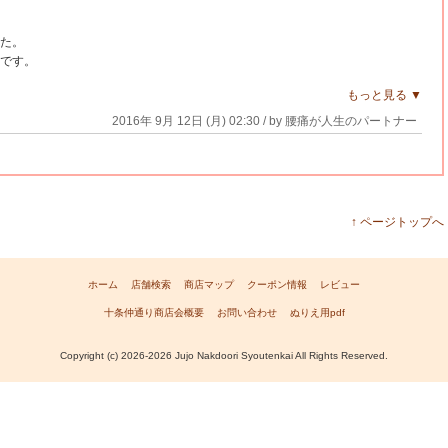
た。
です。
もっと見る ▼
2016年 9月 12日 (月) 02:30 / by 腰痛が人生のパートナー
↑ ページトップへ
ホーム
店舗検索
商店マップ
クーポン情報
レビュー
十条仲通り商店会概要
お問い合わせ
ぬりえ用pdf
Copyright (c)
2026-2026
Jujo Nakdoori Syoutenkai All Rights Reserved.