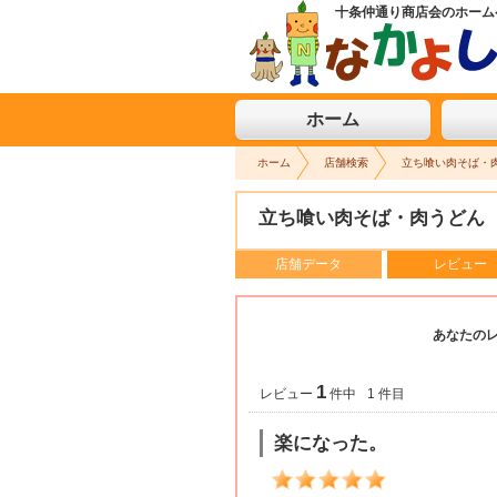
十条仲通り商店会のホーム
なかよしクーコン お買い物や美味しい食事ならクーポ
ホーム
ホーム
店舗検索
立ち喰い肉そば・
立ち喰い肉そば・肉うどん
店舗データ
レビュー
あなたの
1
レビュー
件中
1 件目
楽になった。