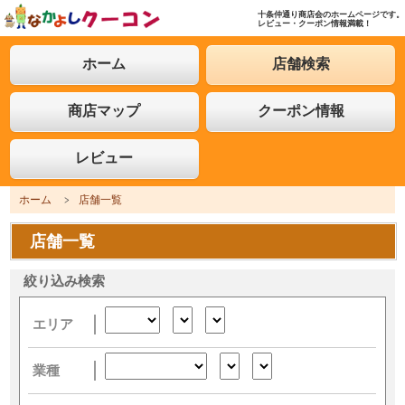
十条仲通り商店会のホームページです。
レビュー・クーポン情報満載！
なかよしクーコン お買い物や美味し
い食事ならクーポン情報満載の「十条
ホーム
店舗検索
仲通り商店会」へLet's Go!
商店マップ
クーポン情報
レビュー
ホーム
店舗一覧
店舗一覧
絞り込み検索
エリア
業種